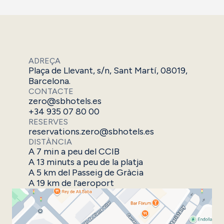
ADREÇA
Plaça de Llevant, s/n, Sant Martí, 08019,
Barcelona.
CONTACTE
zero@sbhotels.es
+34 935 07 80 00
RESERVES
reservations.zero@sbhotels.es
DISTÀNCIA
A 7 min a peu del CCIB
A 13 minuts a peu de la platja
A 5 km del Passeig de Gràcia
A 19 km de l'aeroport